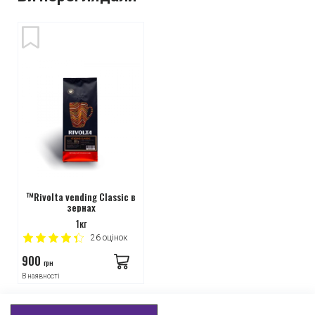
™Rivolta vending Classic в
зернах
1кг
26
оцінок
900
грн
В наявності
Інтернет-магазин
Головний офіс
Працюємо