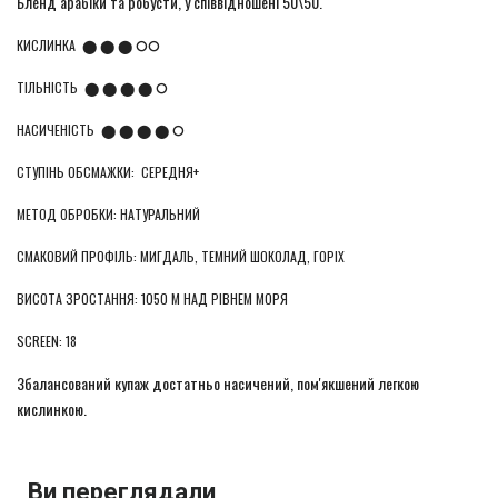
Бленд арабіки та робусти, у співвідношені 50\50.
КИСЛИНКА ⬤ ⬤ ⬤ ⭘⭘
ТІЛЬНІСТЬ ⬤ ⬤ ⬤ ⬤ ⭘
НАСИЧЕНІСТЬ ⬤ ⬤ ⬤ ⬤ ⭘
СТУПІНЬ ОБСМАЖКИ: СЕРЕДНЯ+
МЕТОД ОБРОБКИ: НАТУРАЛЬНИЙ
СМАКОВИЙ ПРОФІЛЬ: МИГДАЛЬ, ТЕМНИЙ ШОКОЛАД, ГОРІХ
ВИСОТА ЗРОСТАННЯ: 1050 М НАД РІВНЕМ МОРЯ
SCREEN: 18
Збалансований купаж достатньо насичений, пом'якшений легкою
кислинкою.
Ви переглядали