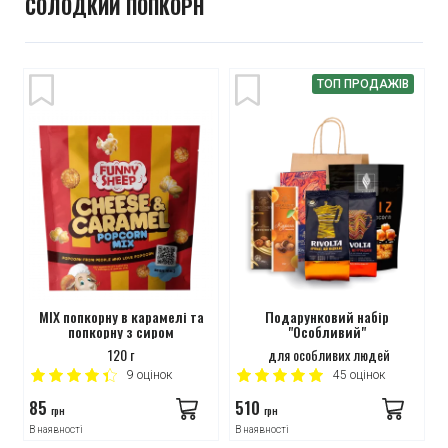
СОЛОДКИЙ ПОПКОРН
ТОП ПРОДАЖІВ
MIX попкорну в карамелі та
Подарунковий набір
попкорну з сиром
"Особливий"
120 г
для особливих людей
9
оцінок
45
оцінок
85
510
грн
грн
В наявності
В наявності