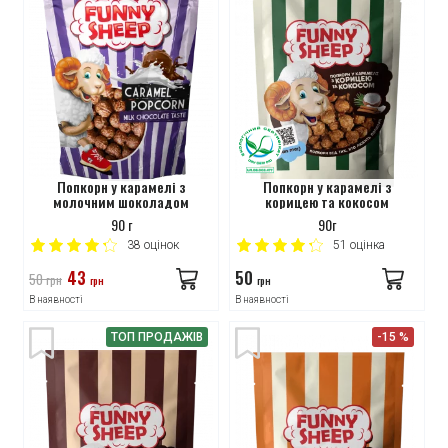
Попкорн у карамелі з
Попкорн у карамелі з
молочним шоколадом
корицею та кокосом
90 г
90г
38
оцінок
51
оцінка
43
50
50
грн
грн
грн
В наявності
В наявності
ТОП ПРОДАЖІВ
-15 %