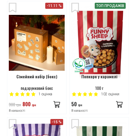
-11.11 %
ТОП ПРОДАЖІВ
Сімейний набір (бокс)
Попкорн у карамелі
подарунковий бокс
100 г
1
оцінка
102
оцінки
800
50
900
грн
грн
грн
В наявності
В наявності
-15 %