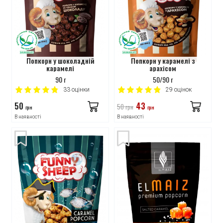
Попкорн у шоколадній
Попкорн у карамелі з
карамелі
арахісом
90 г
50/90 г
33
оцінки
29
оцінок
50
43
50
грн
грн
грн
В наявності
В наявності