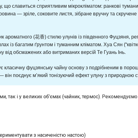
у, що славиться сприятливим мікрокліматом: ранкові тумани
ировина — зріле, соковите листя, зібране вручну та скручен
 ароматного (花香) стилю улунів із південного Фуцзяня, регі
илах із багатим ґрунтом і туманним кліматом. Хуа Сян (“квіт
іну від обсмажених або витриманих версій Те Гуань Інь.
ує класичну фуцзянську чайну основу з подрібненим в поро
аї — він поєднує м’який тонізуючий ефект улуну з природно
и, так і у великих об’ємах (чайник, термос). Рекомендуєм
периментувати з насиченістю настою)