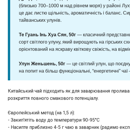
(близько 700–1000 м над рівнем моря) у районі Лух
це дає листю щільність, ароматичність і баланс. С
тайванських улунів.
Те Гуань Інь Хуа Сян, 50г
— класичний представник
сорт світлого улуну, який вирощують на гірських сх
орієнтований на яскраву квіткову свіжість, на відм
Улун Женьшень, 50г
— це світлий улун, що поєдн
на попит на більш функціональні, “енергетичні” ч
Китайський чай підходить як для заварювання проливам
розкриття повного смакового потенціалу.
Європейський метод (на 1,5 л):
- Закип'ятіть воду до температури 90-95°C
- Насипте приблизно 4-5 г чаю в заварник (радимо екс