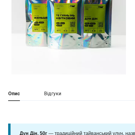
Опис
Відгуки
Дун Дін, 50г
— традиційний тайванський улун, назва