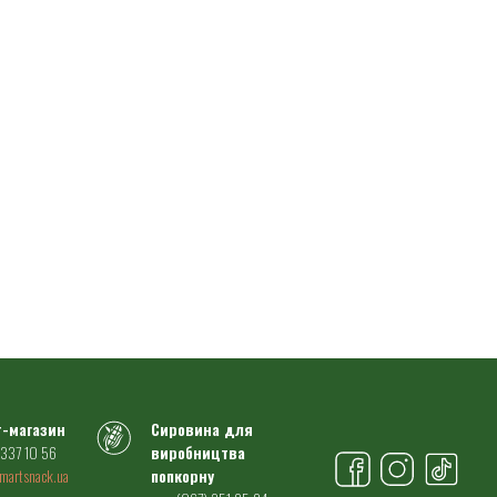
т-магазин
Сировина для
 337 10 56
виробництва
martsnack.ua
попкорну