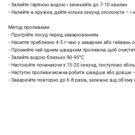
- Залийте гарячою водою і зачекайте до 7-10 хвилин
- Налийте в кружки, дайте кілька секунд охолонути — і
Метод проливами:
- Прогрійте посуд перед заварюванням
- Насипте приблизно 4-5 г чаю у заварник або гайвань
- Промийте чай одним швидким проливом, щоб очистити
- Залийте водою близько 90-95°C
- Настоюйте починаючи з 15-20 секунд, поступово збі
- Наступні проливи можна робити швидше або довше — 
- Заварюйте повторно до 6-8 разів, залежно від об’єму