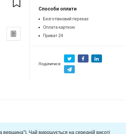
Способи оплати
Безготівковий переказ
Оплата карткою
Приват 24
Поділитися:
ла вершина”). Чай вирощується на середній висоті