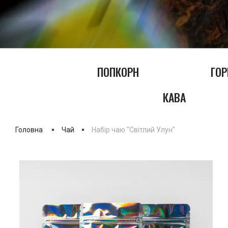
ПОПКОРН
ГОР
КАВА
Головна
Чай
Набір чаю "Світлий Улун"