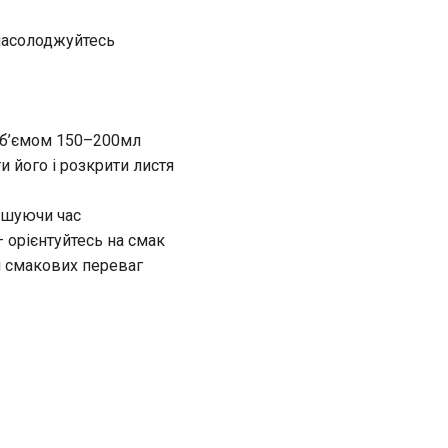
 насолоджуйтесь
 об’ємом 150–200мл
 його і розкрити листя
льшуючи час
орієнтуйтесь на смак
 і смакових переваг