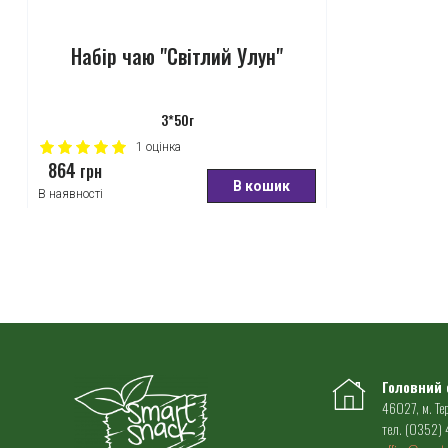
Набір чаю "Світлий Улун"
3*50г
1
оцінка
864
грн
В кошик
В наявності
Головний 
46027, м. Те
тел.
(0352)