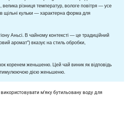
, велика різниця температур, вологе повітря — усе
е в щільні кульки — характерна форма для
ону Аньсі. В чайному контексті — це традиційний
ковий аромат”) вказує на стиль обробки,
шок коренем женьшеню. Цей чай виник як відповідь
ю стимулюючою дією женьшеню.
о використовувати м’яку бутильовану воду для