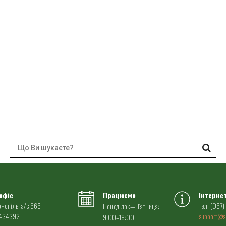
офіс
Працюємо
Інтерне
рнопіль, a/c 566
тел. (067)
Понеділок—П’ятниця:
 434392
support@s
9:00–18:00