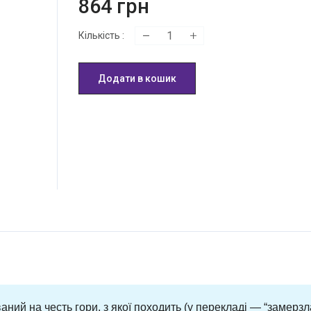
864
грн
Кількість
:
Додати в кошик
ний на честь гори, з якої походить (у перекладі — “замерз