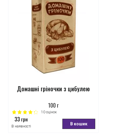
Домашні гріночки з цибулею
100 г
10
оцінок
33
грн
В кошик
В наявності