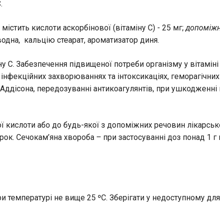
С.
містить кислоти аскорбінової (вітаміну С) - 25 мг;
допоміжн
одна, кальцію стеарат, ароматизатор диня.
 С. Забезпечення підвищеної потреби організму у вітаміні С
нфекційних захворюваннях та інтоксикаціях, геморагічних д
 Аддісона, передозуванні антикоагулянтів, при ушкодженні 
 кислоти або до будь-якої з допоміжних речовин лікарсько
рок. Сечокам’яна хвороба – при застосуванні доз понад 1 г
и температурі не вище 25 ºС. Зберігати у недоступному для 