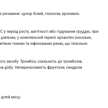
і речовини:
цукор білий, глюкоза, крохмаль
 у період росту, вагітності або годування груддю, при
іатезах, у комплексній терапії кровотеч (носових,
м’яких тканин та інфікованих ранах, що повільно
го засобу. Тромбоз, схильність до тромбозів,
 на добу. Непереносимість фруктози, синдром
дітей місці.