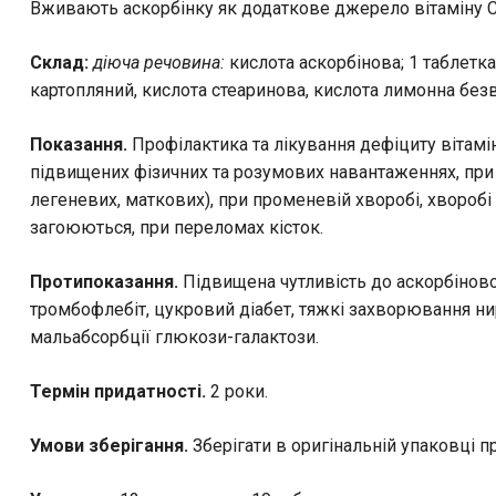
Вживають аскорбінку як додаткове джерело вітаміну 
Склад:
діюча речовина:
кислота аскорбінова; 1 таблетка 
картопляний, кислота стеаринова, кислота лимонна безв
Показання.
Профілактика та лікування дефіциту вітаміну
підвищених фізичних та розумових навантаженнях, при і
легеневих, маткових), при променевій хворобі, хворобі
загоюються, при переломах кісток.
Протипоказання.
Підвищена чутливість до аскорбінової
тромбофлебіт, цукровий діабет, тяжкі захворювання ни
мальабсорбції глюкози-галактози.
Термін придатності.
2 роки.
Умови зберігання.
Зберігати в оригінальній упаковці пр